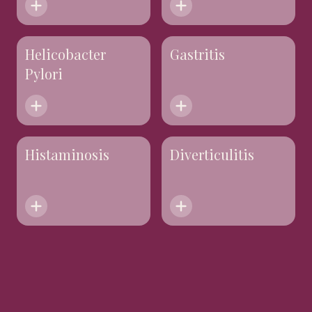
Helicobacter
Gastritis
Pylori
Histaminosis
Diverticulitis