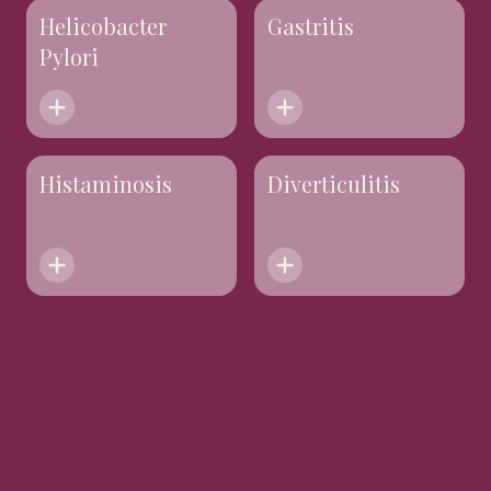
Helicobacter
Gastritis
Pylori
Histaminosis
Diverticulitis