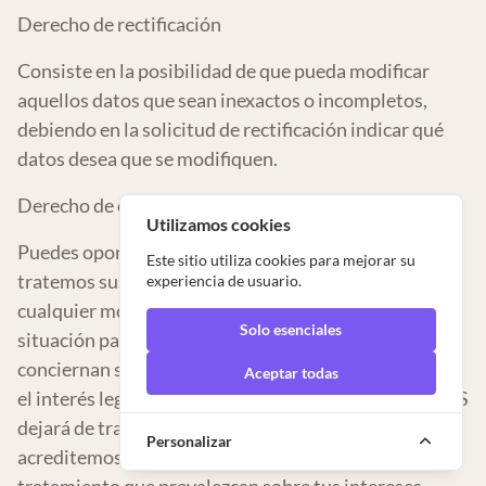
Derecho de rectificación
Consiste en la posibilidad de que pueda modificar
aquellos datos que sean inexactos o incompletos,
debiendo en la solicitud de rectificación indicar qué
datos desea que se modifiquen.
Derecho de oposición
Utilizamos cookies
Puedes oponerte en cualquier momento a que
Este sitio utiliza cookies para mejorar su
tratemos sus datos. Tiene derecho a oponerse en
experiencia de usuario.
cualquier momento, por motivos relacionados con su
Solo esenciales
situación particular, a que datos personales que te
conciernan sean objeto de un tratamiento basado en
Aceptar todas
el interés legítimo de la empresa. ETSELQUEMENGES
dejará de tratar los datos personales, salvo que
Personalizar
acreditemos motivos legítimos imperiosos para el