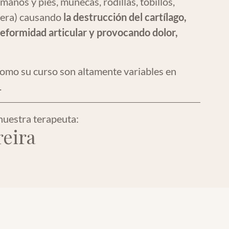
anos y pies, muñecas, rodillas, tobillos,
dera) causando
la destrucción del cartílago,
deformidad articular y provocando dolor,
como su curso son altamente variables en
.
nuestra terapeuta:
eira