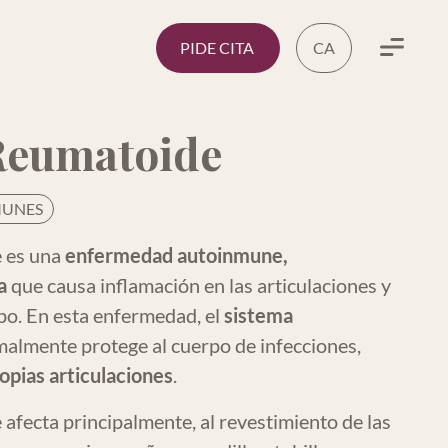
PIDE CITA
CA
Menu
 Reumatoide
MUNES
e es una
enfermedad autoinmune,
a
que causa inflamación en las articulaciones y
rpo. En esta enfermedad, el
sistema
malmente protege al cuerpo de infecciones,
ropias articulaciones
.
 afecta principalmente, al revestimiento de las