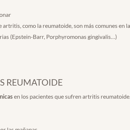
monar
 artritis, como la reumatoide, son más comunes en la
erias (Epstein-Barr, Porphyromonas gingivalis…)
IS REUMATOIDE
nicas
en los pacientes que sufren artritis reumatoid
por las mañanas