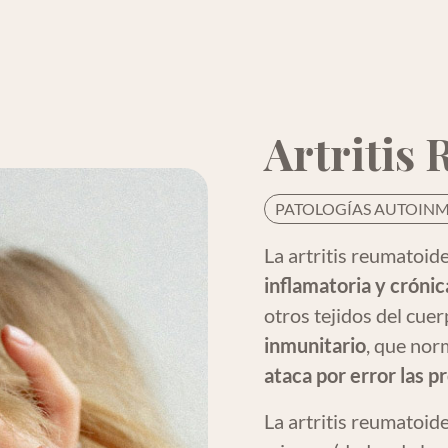
Artritis
PATOLOGÍAS AUTOIN
La artritis reumatoid
inflamatoria y crónic
otros tejidos del cue
inmunitario
, que nor
ataca por error las p
La artritis reumatoide