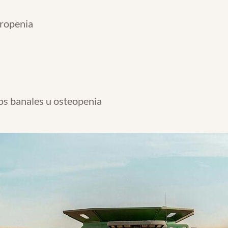
rropenia
os banales u osteopenia