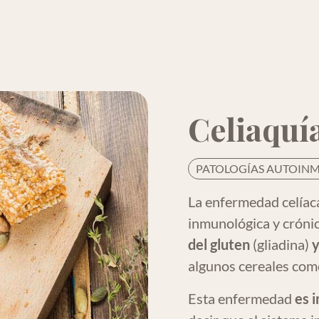
Celiaquí
PATOLOGÍAS AUTOIN
La enfermedad celíaca
inmunológica y cróni
del gluten
(gliadina)
y
algunos cereales como 
Esta enfermedad
es 