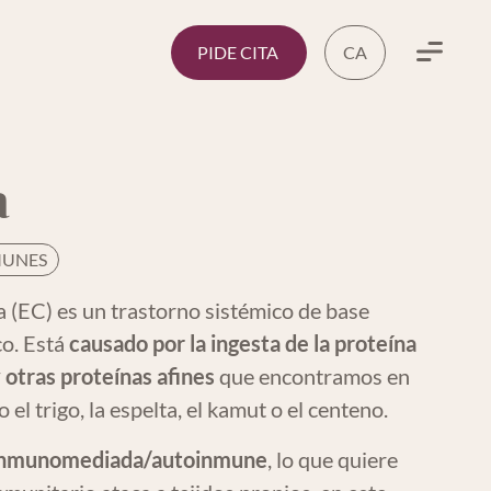
PIDE CITA
CA
Menu
a
MUNES
 (EC) es un trastorno sistémico de base
co. Está
causado por la ingesta de la proteína
 otras proteínas afines
que encontramos en
el trigo, la espelta, el kamut o el centeno.
inmunomediada/autoinmune
, lo que quiere