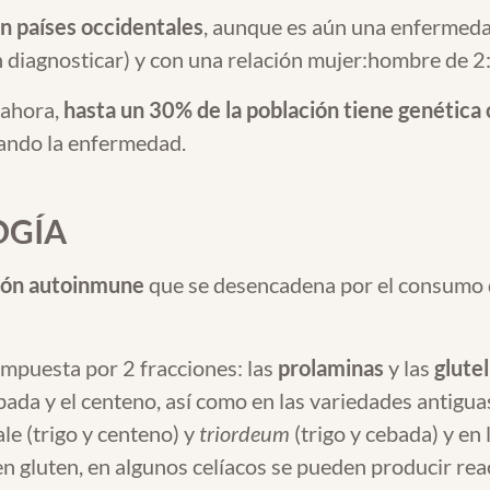
n países occidentales
, aunque es aún una enfermeda
 diagnosticar) y con una relación mujer:hombre de 2:
 ahora,
hasta un 30% de la población tiene genética
ando la enfermedad.
OGÍA
ión autoinmune
que se desencadena por el consumo d
ompuesta por 2 fracciones: las
prolaminas
y las
glutel
bada y el centeno, así como en las variedades antiguas
le (trigo y centeno) y
triordeum
(trigo y cebada) y en 
en gluten, en algunos celíacos se pueden producir rea