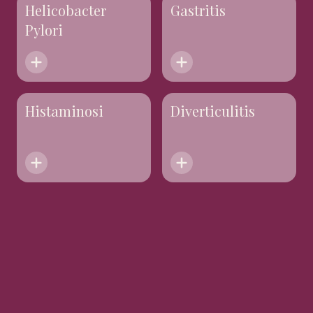
Helicobacter
Gastritis
Pylori
Histaminosi
Diverticulitis