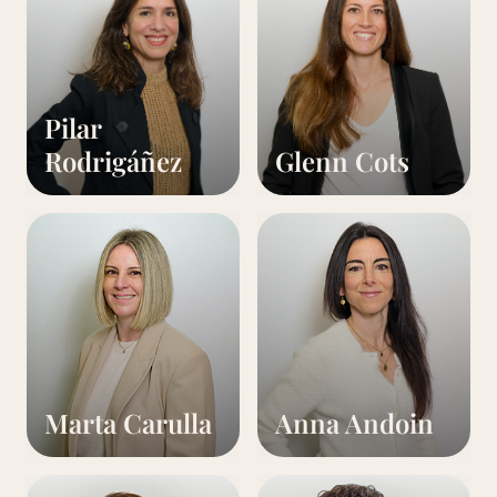
Pilar
Rodrigáñez
Glenn Cots
Marta Carulla
Anna Andoin