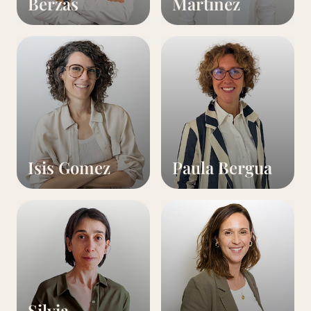
Berzas
Martinez
Isis Gomez
Paula Bergua
Silvia