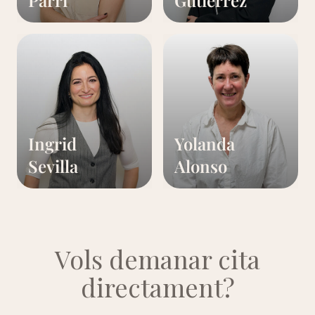
Parri
Gutiérrez
Ingrid
Yolanda
Sevilla
Alonso
Vols demanar cita
directament?