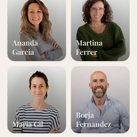
Ananda
Martina
Garcia
Ferrer
Borja
Maria Gil
Fernandez