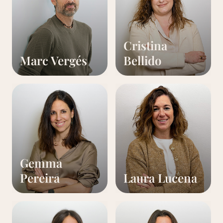
Cristina
Marc Vergés
Bellido
Gemma
Pereira
Laura Lucena