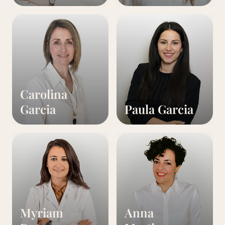
Carolina
Garcia
Paula Garcia
Myriam
Anna