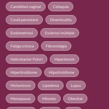
Candidiasi vaginal
Celiaquia
Covid persistent
Diverticulitis
Endometriosi
Esclerosi múltiple
Fatiga crònica
Fibromiàlgia
Helicobacter Pylori
Hipertensió
Hipertiroïdisme
Hipotiroïdisme
Histaminosi
Lipedema
Lupus
Menopausa
Miomes
Obesitat