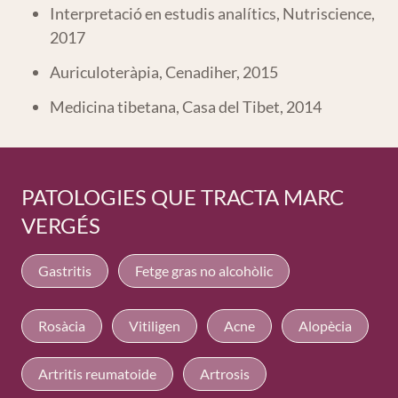
Interpretació en estudis analítics, Nutriscience,
2017
Auriculoteràpia, Cenadiher, 2015
Medicina tibetana, Casa del Tibet, 2014
PATOLOGIES QUE TRACTA MARC
VERGÉS
Gastritis
Fetge gras no alcohòlic
Rosàcia
Vitiligen
Acne
Alopècia
Artritis reumatoide
Artrosis