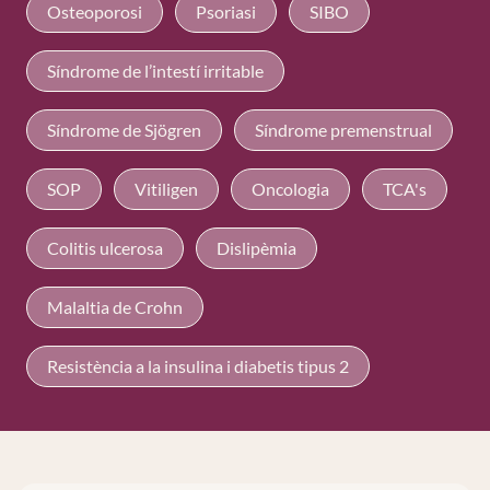
Osteoporosi
Psoriasi
SIBO
Síndrome de l’intestí irritable
Síndrome de Sjögren
Síndrome premenstrual
SOP
Vitiligen
Oncologia
TCA's
Colitis ulcerosa
Dislipèmia
Malaltia de Crohn
Resistència a la insulina i diabetis tipus 2