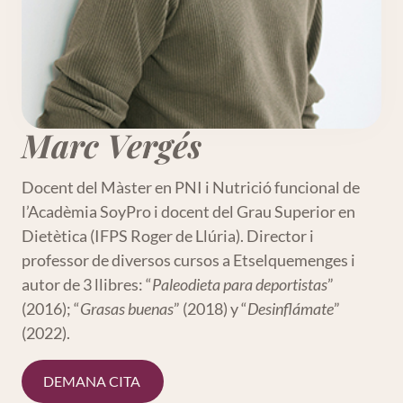
Marc Vergés
Docent del Màster en PNI i Nutrició funcional de
l’Acadèmia SoyPro i docent del Grau Superior en
Dietètica (IFPS Roger de Llúria). Director i
professor de diversos cursos a Etselquemenges i
autor de 3 llibres: “
Paleodieta para deportistas
”
(2016); “
Grasas buenas
” (2018) y “
Desinflámate
”
(2022).
DEMANA CITA