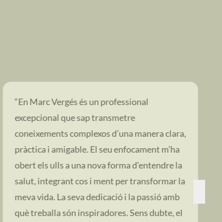
“En Marc Vergés és un professional
excepcional que sap transmetre
coneixements complexos d’una manera clara,
pràctica i amigable. El seu enfocament m’ha
obert els ulls a una nova forma d’entendre la
salut, integrant cos i ment per transformar la
meva vida. La seva dedicació i la passió amb
què treballa són inspiradores. Sens dubte, el