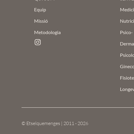
Equip
Medici
Missió
Nutrici
Metodologia
Psico-
Instagram
Dermat
Psicolo
Ginecol
Fisiote
Longev
© Etselquemenges | 2011 - 2026