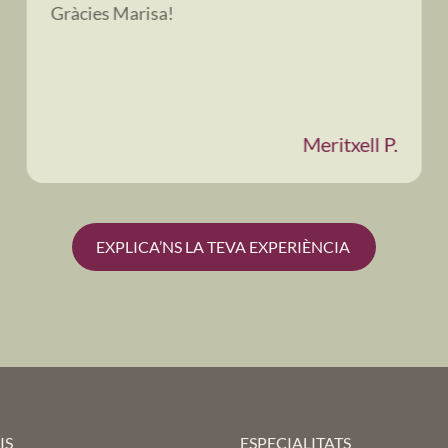
Gràcies Marisa!
Meritxell P.
EXPLICA’NS LA TEVA EXPERIÈNCIA
IS
ESPECIALITATS