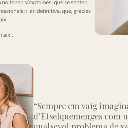
 ja no tenen símptomes; que se senten
ssionals; i, en definitiva, que, gràcies
aix.
 així.
“Sempre em vaig imagin
d’Etselquemenges com un
qualsevol problema de sal