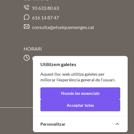
93 633 80 63
616 14 87 47
consulta@etselquemenges.cat
HORARI
Dll a Dj de 9 a 21h | Dv de 9 a 20h
Utilitzem galetes
Aquest lloc web utilitza galetes per
millorar l'experiència general de l'usuari.
Només les essencials
Acceptar totes
Condicions d'us
Avis legal
Personalitzar