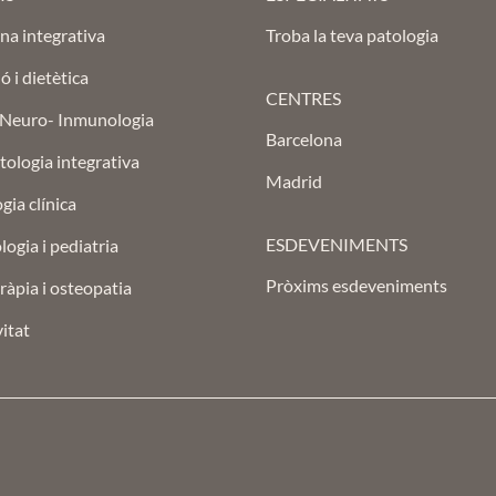
na integrativa
Troba la teva patologia
ó i dietètica
CENTRES
 Neuro- Inmunologia
Barcelona
ologia integrativa
Madrid
gia clínica
ESDEVENIMENTS
ogia i pediatria
Pròxims esdeveniments
ràpia i osteopatia
itat