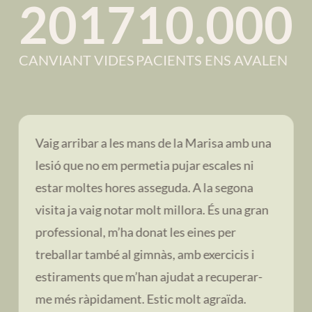
2017
10.000
CANVIANT VIDES
PACIENTS ENS AVALEN
Vaig arribar a les mans de la Marisa amb una
lesió que no em permetia pujar escales ni
estar moltes hores asseguda. A la segona
visita ja vaig notar molt millora. És una gran
professional, m’ha donat les eines per
treballar també al gimnàs, amb exercicis i
estiraments que m’han ajudat a recuperar-
me més ràpidament. Estic molt agraïda.